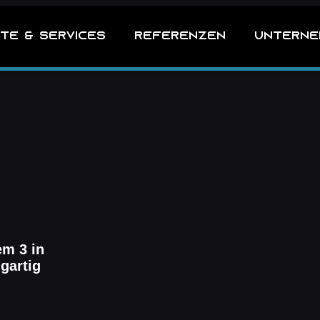
te & Services
Referenzen
Unterne
em 3 in
gartig